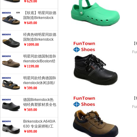
rizona健康软木拖鞋
￥629.00
经典流行色软木拖鞋
【软底】明星同款德
国制造Birkenstock
经典2扣软木拖鞋Ari
￥649.00
zona柔软鞋床加倍
舒适流行色软木拖鞋
经典热销明星同款德
国制造Birkenstock
【
经典Boston光滑牛
￥1099.00
皮包头鞋流行色
F
明星同款德国制造Bi
rkenstock/Boston经
典包头鞋/油皮/天然
￥1199.00
牛皮经典款
明星同款经典德国Bi
rkenstock休闲凉鞋/
开车凉鞋Milano系
￥599.00
踝凉鞋
【
德国Birkenstock热
销经典塑胶材质全包
F
厨师鞋工作鞋职业鞋
￥569.00
ProfiBirki
Birkenstock A640/A
630 专业厨师鞋/工
作防护鞋/职业鞋/劳
￥699.00
动保护鞋/安全鞋