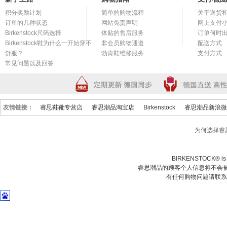
积分奖励计划
简单的购物流程
关于送货
订单的几种状态
网站免责声明
网上支付
Birkenstock尺码选择
体贴的售后服务
订单何时
Birkenstock鞋为什么一开始穿不
非会员购物通道
配送方式
舒服？
勃肯鞋维修服务
支付方式
常见问题以及回答
友情链接：
睿思鞋靴专营店
睿思潮品淘宝店
Birkenstock
睿思潮品新浪微
为何选择睿
BIRKENSTOCK® is a 
睿思潮品的顾客个人信息将不会被
有任何购物问题请联系我们在