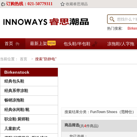
订购热线：021-50779311
收藏睿思潮品
热门搜索:
Birk
首页
最新上架
包头鞋/半包鞋
凉拖鞋/人字拖
当前位置：
首页
>
搜索"防静电"
Birkenstock
经典包头鞋
经典系带凉鞋
畅销凉拖鞋
经典休闲鞋/靴
搜索结果分类：
FunTown Shoes（范特仕）
职业鞋/厨师鞋
商品筛选
(共
4
件商品)
儿童款式
您已选择：