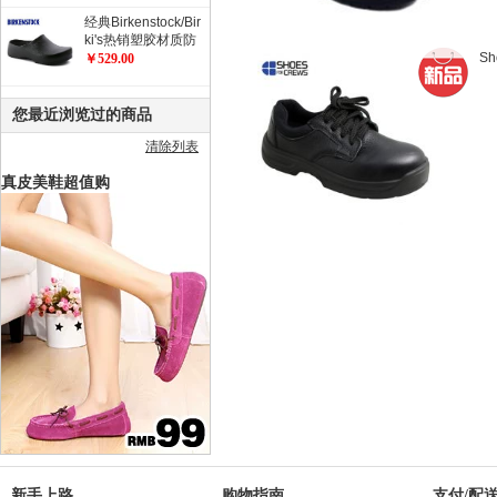
经典Birkenstock/Bir
ki's热销塑胶材质防
S
滑工作鞋 职业鞋 厨
￥529.00
师鞋/花园鞋/Super
Birki
您最近浏览过的商品
清除列表
真皮美鞋超值购
新手上路
购物指南
支付/配