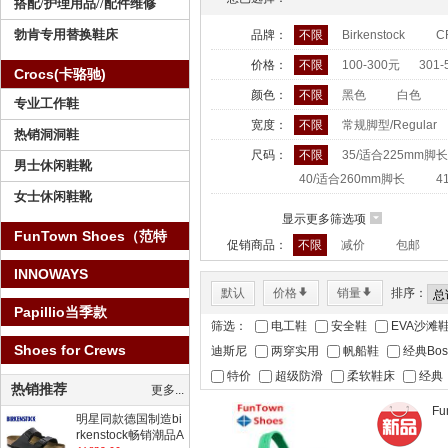
搭配/护理用品//配件维修
勃肯专用替换鞋床
品牌：
不限
Birkenstock
C
价格：
不限
100-300元
301-
Crocs(卡骆驰)
颜色：
不限
黑色
白色
专业工作鞋
宽度：
不限
常规脚型/Regular
热销洞洞鞋
尺码：
不限
35/适合225mm脚长
男士休闲鞋靴
40/适合260mm脚长
4
女士休闲鞋靴
显示更多筛选项
6
FunTown Shoes（范特
促销商品：
不限
减价
包邮
仕）
INNOWAYS
默认
价格
*
销量
*
排序：
Papillio当季款
筛选：
电工鞋
安全鞋
EVA沙滩
Shoes for Crews
迪斯尼
两穿实用
帆船鞋
经典Bos
特价
超级防滑
柔软鞋床
经典
热销推荐
更多...
F
明星同款德国制造bi
rkenstock畅销潮品A