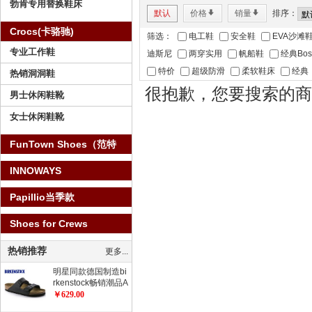
勃肯专用替换鞋床
默认
价格
*
销量
*
排序：
Crocs(卡骆驰)
筛选：
电工鞋
安全鞋
EVA沙滩
专业工作鞋
迪斯尼
两穿实用
帆船鞋
经典Bos
特价
超级防滑
柔软鞋床
经典
热销洞洞鞋
很抱歉，您要搜索的商
男士休闲鞋靴
女士休闲鞋靴
FunTown Shoes（范特
仕）
INNOWAYS
Papillio当季款
Shoes for Crews
热销推荐
更多...
明星同款德国制造bi
rkenstock畅销潮品A
rizona健康软木拖鞋
￥629.00
经典流行色软木拖鞋