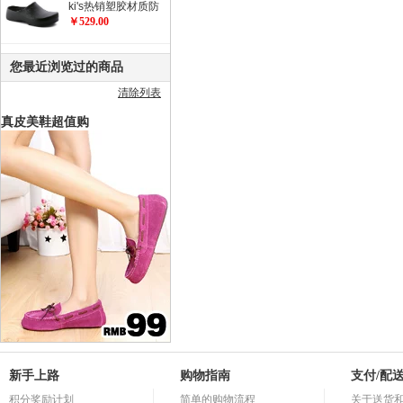
ki's热销塑胶材质防
滑工作鞋 职业鞋 厨
￥529.00
师鞋/花园鞋/Super
Birki
您最近浏览过的商品
清除列表
真皮美鞋超值购
新手上路
购物指南
支付/配
积分奖励计划
简单的购物流程
关于送货