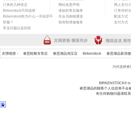
订单的几种状态
网站免责声明
网上支付
Birkenstock尺码选择
体贴的售后服务
订单何时
Birkenstock鞋为什么一开始穿不
非会员购物通道
配送方式
舒服？
勃肯鞋维修服务
支付方式
常见问题以及回答
友情链接：
睿思鞋靴专营店
睿思潮品淘宝店
Birkenstock
睿思潮品新浪微
为何选择睿
BIRKENSTOCK® is a 
睿思潮品的顾客个人信息将不会被
有任何购物问题请联系我们在