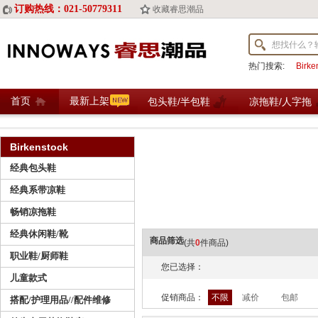
订购热线：021-50779311
收藏睿思潮品
热门搜索:
Birk
首页
最新上架
包头鞋/半包鞋
凉拖鞋/人字拖
Birkenstock
经典包头鞋
经典系带凉鞋
畅销凉拖鞋
经典休闲鞋/靴
商品筛选
(共
0
件商品)
职业鞋/厨师鞋
您已选择：
儿童款式
促销商品：
不限
减价
包邮
搭配/护理用品//配件维修