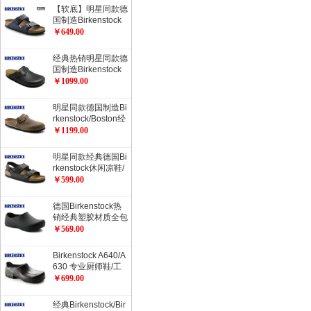
【软底】明星同款德
国制造Birkenstock
经典2扣软木拖鞋Ari
￥649.00
zona柔软鞋床加倍
舒适流行色软木拖鞋
经典热销明星同款德
国制造Birkenstock
经典Boston光滑牛
￥1099.00
皮包头鞋流行色
明星同款德国制造Bi
rkenstock/Boston经
典包头鞋/油皮/天然
￥1199.00
牛皮经典款
明星同款经典德国Bi
rkenstock休闲凉鞋/
开车凉鞋Milano系
￥599.00
踝凉鞋
德国Birkenstock热
销经典塑胶材质全包
厨师鞋工作鞋职业鞋
￥569.00
ProfiBirki
Birkenstock A640/A
630 专业厨师鞋/工
作防护鞋/职业鞋/劳
￥699.00
动保护鞋/安全鞋
经典Birkenstock/Bir