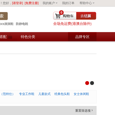
！您好，
[请登录]
[免费注册]
我的账户
我的订单
帮助中心
0
全场免运费(港澳台除外)
去购物车结算
rocs洞洞鞋
防静电鞋
搭配
特色分类
品牌专区
oes（范特仕）
专业工作鞋
儿童款式
经典包头鞋
女士休闲鞋
重置筛选项
'