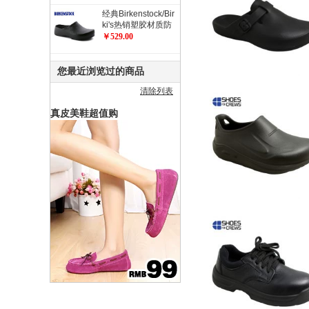
经典Birkenstock/Bir
ki's热销塑胶材质防
滑工作鞋 职业鞋 厨
￥529.00
师鞋/花园鞋/Super
Birki
您最近浏览过的商品
清除列表
真皮美鞋超值购