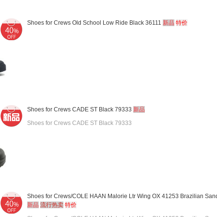
Shoes for Crews Old School Low Ride Black 36111
新品
特价
Shoes for Crews CADE ST Black 79333
新品
Shoes for Crews CADE ST Black 79333
Shoes for Crews/COLE HAAN Malorie Ltr Wing OX 41253 Brazilian San
新品
流行热卖
特价