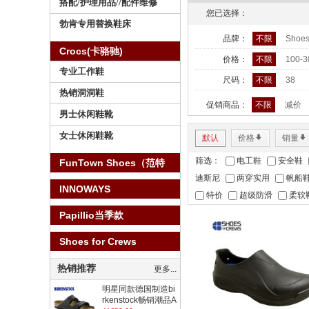
搭配/护理用品//配件维修
您已选择：
勃肯专用替换鞋床
品牌：
不限
Shoes
Crocs(卡骆驰)
价格：
不限
100-
专业工作鞋
尺码：
不限
38
热销洞洞鞋
促销商品：
不限
减价
男士休闲鞋靴
女士休闲鞋靴
默认
价格
*
销量
*
筛选：
电工鞋
安全鞋
FunTown Shoes（范特
迪斯尼
两穿实用
帆船
仕）
INNOWAYS
特价
超级防滑
柔软
Papillio当季款
Shoes for Crews
热销推荐
更多...
明星同款德国制造bi
rkenstock畅销潮品A