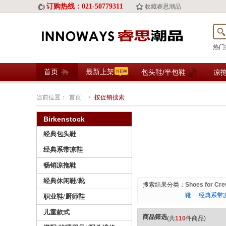
订购热线：021-50779311
收藏睿思潮品
热门
首页
最新上架
包头鞋/半包鞋
凉
当前位置：
首页
>
按促销搜索
Birkenstock
经典包头鞋
经典系带凉鞋
畅销凉拖鞋
经典休闲鞋/靴
搜索结果分类：
Shoes for Cr
靴
经典系带
职业鞋/厨师鞋
儿童款式
商品筛选
(共
110
件商品)