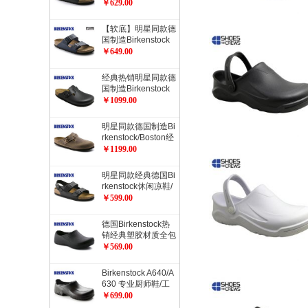
rizona健康软木拖鞋
￥629.00
经典流行色软木拖鞋
【软底】明星同款德
国制造Birkenstock
经典2扣软木拖鞋Ari
￥649.00
zona柔软鞋床加倍
舒适流行色软木拖鞋
经典热销明星同款德
国制造Birkenstock
经典Boston光滑牛
￥1099.00
皮包头鞋流行色
明星同款德国制造Bi
rkenstock/Boston经
典包头鞋/油皮/天然
￥1199.00
牛皮经典款
明星同款经典德国Bi
rkenstock休闲凉鞋/
开车凉鞋Milano系
￥599.00
踝凉鞋
德国Birkenstock热
销经典塑胶材质全包
厨师鞋工作鞋职业鞋
￥569.00
ProfiBirki
Birkenstock A640/A
630 专业厨师鞋/工
作防护鞋/职业鞋/劳
￥699.00
动保护鞋/安全鞋