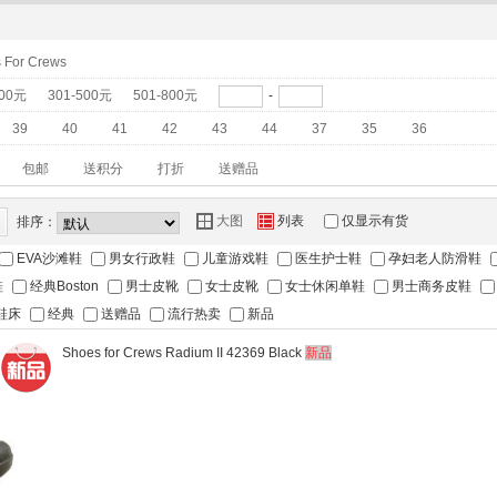
 For Crews
300元
301-500元
501-800元
-
39
40
41
42
43
44
37
35
36
包邮
送积分
打折
送赠品
Y
Z
大图
列表
仅显示有货
排序：
EVA沙滩鞋
男女行政鞋
儿童游戏鞋
医生护士鞋
孕妇老人防滑鞋
鞋
经典Boston
男士皮靴
女士皮靴
女士休闲单鞋
男士商务皮鞋
鞋床
经典
送赠品
流行热卖
新品
Shoes for Crews Radium II 42369 Black
新品