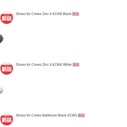
Shoes for Crews Zinc II 42368 Black
新品
Shoes for Crews Zinc II 42366 White
新品
Shoes for Crews Balitmore Black 42365
新品