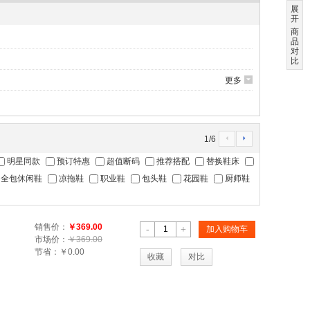
展
开
商
品
对
比
更多
6
1
/
6
4
5
明星同款
预订特惠
超值断码
推荐搭配
替换鞋床
全包休闲鞋
凉拖鞋
职业鞋
包头鞋
花园鞋
厨师鞋
销售价：
￥369.00
-
+
加入购物车
市场价：
￥369.00
节省：
￥0.00
收藏
对比