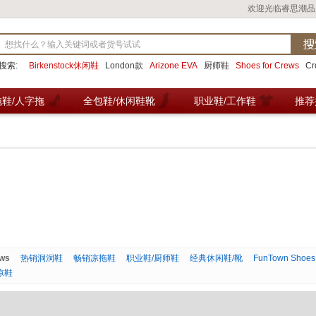
欢迎光临睿思潮品
搜索:
Birkenstock休闲鞋
London款
Arizone EVA
厨师鞋
Shoes for Crews
C
拖鞋/人字拖
全包鞋/休闲鞋靴
职业鞋/工作鞋
推荐
ews
热销洞洞鞋
畅销凉拖鞋
职业鞋/厨师鞋
经典休闲鞋/靴
FunTown Sh
凉鞋