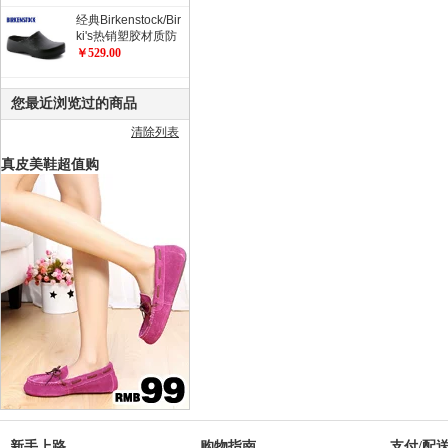
经典Birkenstock/Bir
ki's热销塑胶材质防
滑工作鞋 职业鞋 厨
￥529.00
师鞋/花园鞋/Super
Birki
您最近浏览过的商品
清除列表
真皮美鞋超值购
新手上路
购物指南
支付/配