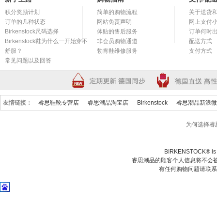
积分奖励计划
简单的购物流程
关于送货
订单的几种状态
网站免责声明
网上支付
Birkenstock尺码选择
体贴的售后服务
订单何时
Birkenstock鞋为什么一开始穿不
非会员购物通道
配送方式
舒服？
勃肯鞋维修服务
支付方式
常见问题以及回答
友情链接：
睿思鞋靴专营店
睿思潮品淘宝店
Birkenstock
睿思潮品新浪微
为何选择睿
BIRKENSTOCK® is a 
睿思潮品的顾客个人信息将不会被
有任何购物问题请联系我们在