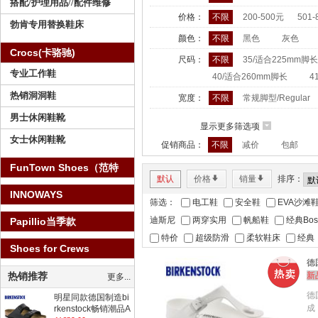
搭配/护理用品//配件维修
价格：
不限
200-500元
501-
勃肯专用替换鞋床
颜色：
不限
黑色
灰色
Crocs(卡骆驰)
尺码：
不限
35/适合225mm脚长
专业工作鞋
40/适合260mm脚长
4
热销洞洞鞋
宽度：
不限
常规脚型/Regular
男士休闲鞋靴
显示更多筛选项
6
女士休闲鞋靴
促销商品：
不限
减价
包邮
FunTown Shoes（范特
默认
价格
*
销量
*
排序：
仕）
INNOWAYS
筛选：
电工鞋
安全鞋
EVA沙滩
迪斯尼
两穿实用
帆船鞋
经典Bos
Papillio当季款
特价
超级防滑
柔软鞋床
经典
Shoes for Crews
德
新
热销推荐
更多...
德
明星同款德国制造bi
成
rkenstock畅销潮品A