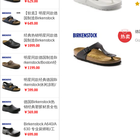
rizona健康软木拖鞋
￥629.00
/
.
经典流行色软木拖鞋
【软底】明星同款德
国制造Birkenstock
经典2扣软木拖鞋Ari
￥649.00
zona柔软鞋床加倍
德
舒适流行色软木拖鞋
经典热销明星同款德
G
国制造Birkenstock
经典Boston光滑牛
￥1099.00
皮包头鞋流行色
明星同款德国制造Bi
rkenstock/Boston经
典包头鞋/油皮/天然
￥1199.00
牛皮经典款
明星同款经典德国Bi
rkenstock休闲凉鞋/
开车凉鞋Milano系
￥599.00
踝凉鞋
德国Birkenstock热
销经典塑胶材质全包
厨师鞋工作鞋职业鞋
￥569.00
ProfiBirki
Birkenstock A640/A
630 专业厨师鞋/工
作防护鞋/职业鞋/劳
￥699.00
动保护鞋/安全鞋