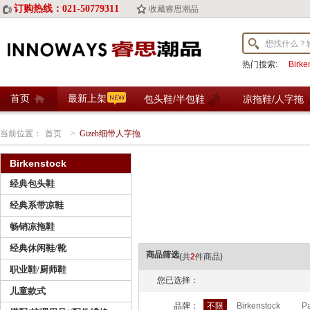
订购热线：021-50779311
收藏睿思潮品
热门搜索:
Birk
首页
最新上架
包头鞋/半包鞋
凉拖鞋/人字拖
当前位置：
首页
>
Gizeh细带人字拖
Birkenstock
经典包头鞋
经典系带凉鞋
畅销凉拖鞋
经典休闲鞋/靴
商品筛选
(共
2
件商品)
职业鞋/厨师鞋
您已选择：
儿童款式
品牌：
不限
Birkenstock
Pa