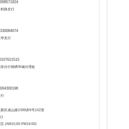
008571924
蓝村路支行
330084074
大华支行
0107621515
浦东分行锦绣华城分理处
004300198
支行
区成山路2399弄9号102室
11
AM10;00-PM18:00)