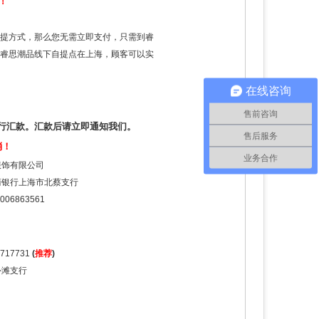
！
提方式，那么您无需立即支付，只需到睿
睿思潮品线下自提点在上海，顾客可以实
在线咨询
售前咨询
行汇款。汇款后请立即通知我们。
售后服务
消！
业务合作
服饰有限公司
商银行上海市北蔡支行
006863561
717731
(
推荐
)
外滩支行