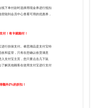
在线下单付款时选择用
现金券
进行抵扣
地登陆到会员中心查看可用的优惠券，
支付！有卡就
能付！
宝进行担保支付。睿思潮品是支付宝特
托收和监管，只有在您确认收货满意
进入支付宝主页，您只要点击几下鼠
击了解其他顾客在使用支付宝进行支付
得额外
2
%的折扣
！