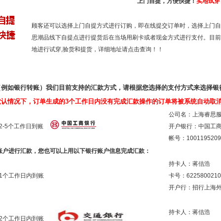
上门自提，方便快捷！
实地试穿
顾客还可以选择上门自提方式进行订购，即在线提交订单时，选择上门自
思潮品线下自提点进行提货后在当场用刷卡或者现金方式进行支付。目前
地进行试穿,验货和提货，
详细地址请点击查询！
！
（例如银行转账）
我们目前支持的汇款方式，请根据您选择的支付方式来选择银
默认情况下，订单生成的3个工作日内没有完成汇款操作的订单将被系统自动取
公司名：上海睿思
2-5个工作日到账
开户银行：中国工
帐号：1001195209
账户进行汇款，您也可以上用以下银行账户信息完成汇款：
持卡人：蒋佶浩
1个工作日内到账
卡号：6225800210
开户行：招行上海
持卡人：蒋佶浩
2个工作日内到账