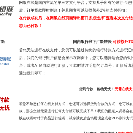
网银在线是国内主流的第三方支付平台，支持几乎所有的银行卡进
后，订单货款即时到账！并且顾客可以获得额外
2%的
支付折扣
！
在付款成功后，在网银在线页面弹出窗口务必选择"
查看本次支付结
态为已付款！
汇款
国内银行线下汇款转账
可获额外1
若您无法进行在线支付，您仍可以通过传统的银行转账方式进行汇
后，我们的银行账户信息会显示在网页中，您可以选择适合您的银
台，或者ATM自助进行汇款，汇款时请注明您的订单号，汇款后请
通知我们即可！
货到付款，购物无忧！
无需在线支
若您不熟悉任何在线支付方式，您还可以选择货到付款的方式，您可以
款，那么您就无需进行任何支付就可以完成下单！我们的配送人员将会在
以在收货时对于商品进行验货，试穿满意后当场用现金或者POS刷卡方