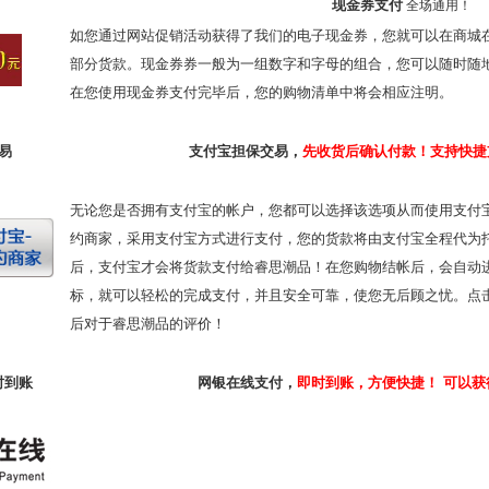
现金券
支付
全场通用！
如您通过网站促销活动获得了我们的电子现金券，您就可以在商城
部分货款。现金券券一般为一组数字和字母的组合，您可以随时随
在您使用现金券
支付
完毕后，您的购物清单中将会相应注明。
易
支付宝
担保交易
，
先收货后确认付款！
支持快捷
无论
您是否拥有支付宝的帐户，您
都
可以选择该选项从而使用支付
约商家，采用支付宝方式进行支付，您的货款将由支付宝全程代为
后，支付宝才会将货款支付给
睿思潮品
！在您购物结帐后，会自动
标，就可以轻松的完成支付，并且安全可靠，使您无后顾之忧。
点
后对于
睿思潮品
的评价！
时到账
网银在线支付，
即时到账，方便快捷！ 可以获