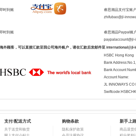
即时到账
睿思潮品支付宝账
zhifubao@jl-innow
即时到账
睿思潮品Paypal账
paypalaccount@jl-
外顾客，可以直接汇款至我公司海外账户，请在汇款后发邮件至 international@jl-in
HSBC Hong Kong
Bank Address:No.1
Bank Account Num
Account Name:
JL INNOWAYS CO 
Swiftcode:HSBC
支付/配送方式
购物条款
新手上
关于送货和验货
隐私保护政策
商品退货
网上支付小贴士
会员注册协议
积分奖励