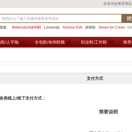
欢迎光临睿思潮品
搜索:
Birkenstock休闲鞋
London款
Arizone EVA
厨师鞋
Shoes for Crews
C
拖鞋/人字拖
全包鞋/休闲鞋靴
职业鞋/工作鞋
推荐
支付方式
各类线上/线下支付方式：
简要说明