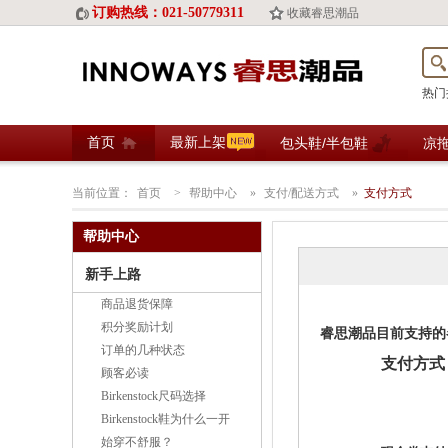
订购热线：021-50779311
收藏睿思潮品
热门
首页
最新上架
包头鞋/半包鞋
凉
当前位置：
首页
>
帮助中心
»
支付/配送方式
»
支付方式
帮助中心
新手上路
商品退货保障
积分奖励计划
睿思潮品目前支持的
订单的几种状态
支付方式
顾客必读
Birkenstock尺码选择
Birkenstock鞋为什么一开
始穿不舒服？