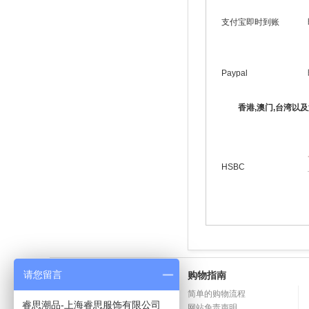
支付宝即时到账
Paypal
香港,澳门,台湾以及海
HSBC
请您留言
新手上路
购物指南
积分奖励计划
简单的购物流程
睿思潮品-上海睿思服饰有限公司
订单的几种状态
网站免责声明