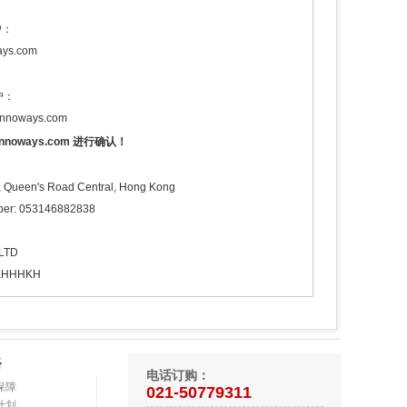
户：
ays.com
户：
innoways.com
noways.com 进行确认！
, Queen's Road Central, Hong Kong
ber: 053146882838
LTD
HKHHHKH
路
电话订购：
保障
021-50779311
计划