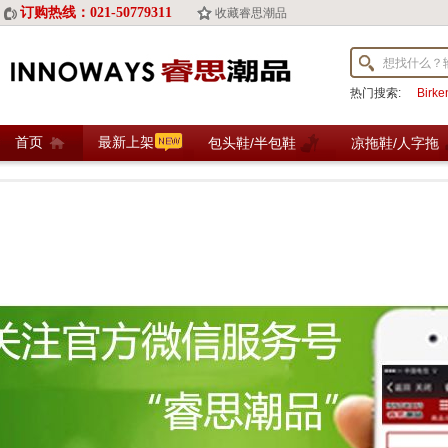
订购热线：021-50779311
收藏睿思潮品
热门搜索:
Birk
首页
最新上架
包头鞋/半包鞋
凉拖鞋/人字拖