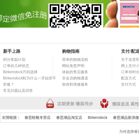
新手上路
购物指南
支付/配
积分奖励计划
简单的购物流程
关于送货
订单的几种状态
网站免责声明
网上支付
Birkenstock尺码选择
体贴的售后服务
订单何时
Birkenstock鞋为什么一开始穿不
非会员购物通道
配送方式
舒服？
勃肯鞋维修服务
支付方式
常见问题以及回答
友情链接：
睿思鞋靴专营店
睿思潮品淘宝店
Birkenstock
睿思潮品新浪微
为何选择睿