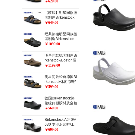
rizona健康软木拖鞋
￥629.00
经典流行色软木拖鞋
【软底】明星同款德
国制造Birkenstock
经典2扣软木拖鞋Ari
￥649.00
zona柔软鞋床加倍
舒适流行色软木拖鞋
经典热销明星同款德
国制造Birkenstock
经典Boston光滑牛
￥1099.00
皮包头鞋流行色
明星同款德国制造Bi
rkenstock/Boston经
典包头鞋/油皮/天然
￥1199.00
牛皮经典款
明星同款经典德国Bi
rkenstock休闲凉鞋/
开车凉鞋Milano系
￥599.00
踝凉鞋
德国Birkenstock热
销经典塑胶材质全包
厨师鞋工作鞋职业鞋
￥569.00
ProfiBirki
Birkenstock A640/A
630 专业厨师鞋/工
作防护鞋/职业鞋/劳
￥699.00
动保护鞋/安全鞋