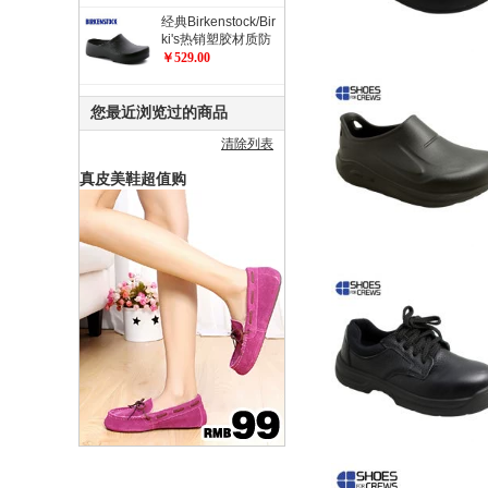
经典Birkenstock/Bir
ki's热销塑胶材质防
滑工作鞋 职业鞋 厨
￥529.00
师鞋/花园鞋/Super
Birki
您最近浏览过的商品
清除列表
真皮美鞋超值购