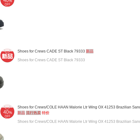
Shoes for Crews CADE ST Black 79333
新品
Shoes for Crews CADE ST Black 79333
Shoes for Crews/COLE HAAN Malorie Ltr Wing OX 41253 Brazilian San
新品
流行热卖
特价
Shoes for Crews/COLE HAAN Malorie Ltr Wing OX 41253 Brazilian San