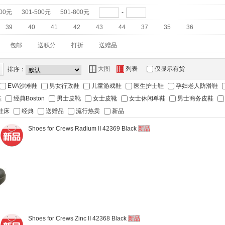
300元
301-500元
501-800元
-
39
40
41
42
43
44
37
35
36
包邮
送积分
打折
送赠品
Y
Z
大图
列表
仅显示有货
排序：
EVA沙滩鞋
男女行政鞋
儿童游戏鞋
医生护士鞋
孕妇老人防滑鞋
鞋
经典Boston
男士皮靴
女士皮靴
女士休闲单鞋
男士商务皮鞋
鞋床
经典
送赠品
流行热卖
新品
Shoes for Crews Radium II 42369 Black
新品
Shoes for Crews Zinc II 42368 Black
新品