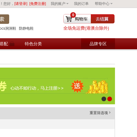
！您好，
[请登录]
[免费注册]
我的账户
我的订单
帮助中心
0
全场免运费(港澳台除外)
去购物车结算
rocs洞洞鞋
防静电鞋
搭配
特色分类
品牌专区
重置筛选项
'