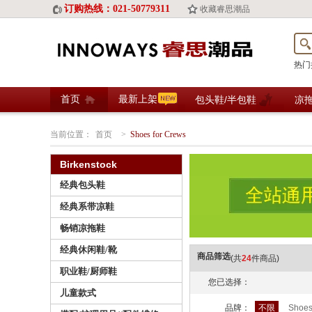
订购热线：021-50779311
收藏睿思潮品
热门
首页
最新上架
包头鞋/半包鞋
凉
当前位置：
首页
>
Shoes for Crews
Birkenstock
经典包头鞋
经典系带凉鞋
畅销凉拖鞋
经典休闲鞋/靴
商品筛选
(共
24
件商品)
职业鞋/厨师鞋
您已选择：
儿童款式
品牌：
不限
Shoes