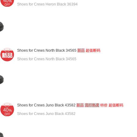
Shoes for Crews Heron Black 36394
Shoes for Crews North Black 34565
新品
超值断码
Shoes for Crews North Black 34565
Shoes for Crews Juno Black 43582
新品
流行热卖
特价
超值断码
Shoes for Crews Juno Black 43582