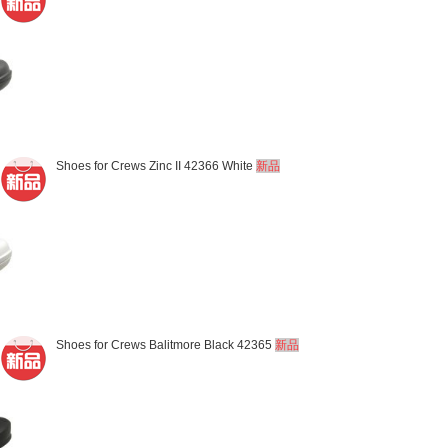
Shoes for Crews Zinc II 42366 White
新品
Shoes for Crews Balitmore Black 42365
新品