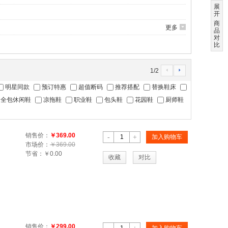
展
开
商
更多
6
品
对
比
1
/
2
4
5
明星同款
预订特惠
超值断码
推荐搭配
替换鞋床
全包休闲鞋
凉拖鞋
职业鞋
包头鞋
花园鞋
厨师鞋
销售价：
￥369.00
-
+
加入购物车
市场价：
￥369.00
节省：
￥0.00
收藏
对比
销售价：
￥299.00
加入购物车