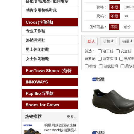
搭配/护理用品//配件维修
价格：
不限
100-
勃肯专用替换鞋床
尺码：
不限
38
Crocs(卡骆驰)
促销商品：
不限
减价
专业工作鞋
热销洞洞鞋
默认
价格
*
销量
*
男士休闲鞋靴
筛选：
电工鞋
安全鞋
迪斯尼
两穿实用
帆船
女士休闲鞋靴
特价
超级防滑
柔软
FunTown Shoes（范特
仕）
INNOWAYS
Papillio当季款
Shoes for Crews
热销推荐
更多...
明星同款德国制造bi
rkenstock畅销潮品A