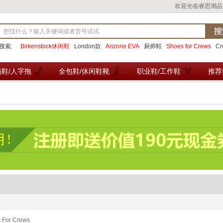
欢迎光临睿思潮品
搜索:
Birkenstock休闲鞋
London款
Arizone EVA
厨师鞋
Shoes for Crews
C
拖鞋/人字拖
全包鞋/休闲鞋靴
职业鞋/工作鞋
推荐
 For Crews