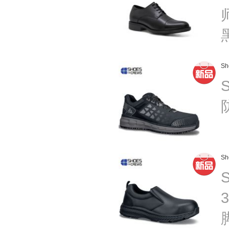
师
Sh
S
Sh
S