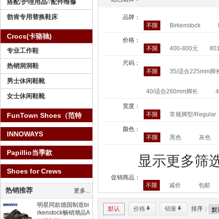
搭配/护理用品//配件维修
勃肯专用替换鞋床
品牌：
不限
Birkenstock
Crocs(卡骆驰)
价格：
不限
400-800元
80
专业工作鞋
尺码：
热销洞洞鞋
不限
35/适合225mm脚
男士休闲鞋靴
40/适合260mm脚长
女士休闲鞋靴
宽度：
不限
常规脚型/Regular
FunTown Shoes（范特
仕）
颜色：
INNOWAYS
不限
黑色
灰色
Papillio当季款
显示更多筛
Shoes for Crews
促销商品：
不限
减价
包邮
热销推荐
更多...
明星同款德国制造bi
默认
价格
*
销量
*
排序：
rkenstock畅销潮品A