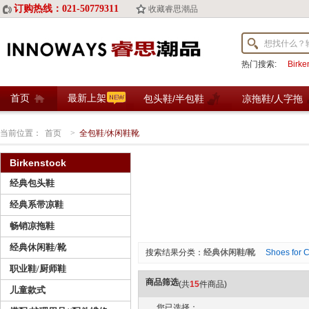
订购热线：021-50779311
收藏睿思潮品
热门搜索:
Birk
首页
最新上架
包头鞋/半包鞋
凉拖鞋/人字拖
当前位置：
首页
>
全包鞋/休闲鞋靴
Birkenstock
经典包头鞋
经典系带凉鞋
畅销凉拖鞋
经典休闲鞋/靴
搜索结果分类：
经典休闲鞋/靴
Shoes for 
职业鞋/厨师鞋
商品筛选
(共
15
件商品)
儿童款式
您已选择：