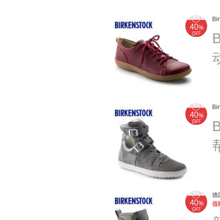
B
B
德
值