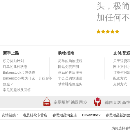
头，极简
加任何不
/
.
/
.
/
.
/
.
/
.
新手上路
购物指南
支付/配
积分奖励计划
简单的购物流程
关于送货
订单的几种状态
网站免责声明
网上支付
Birkenstock尺码选择
体贴的售后服务
订单何时
Birkenstock鞋为什么一开始穿不
非会员购物通道
配送方式
舒服？
勃肯鞋维修服务
支付方式
常见问题以及回答
友情链接：
睿思鞋靴专营店
睿思潮品淘宝店
Birkenstock
睿思潮品新浪微
为何选择睿