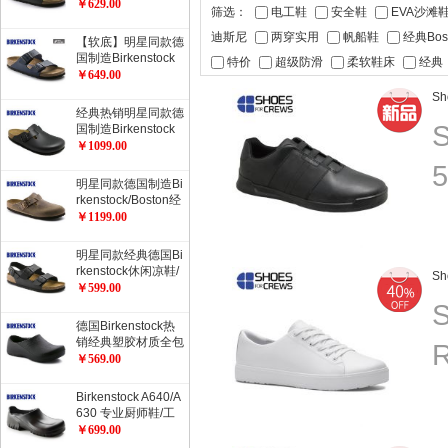
rizona健康软木拖鞋
￥629.00
筛选：
电工鞋
安全鞋
EVA沙滩
经典流行色软木拖鞋
迪斯尼
两穿实用
帆船鞋
经典Bos
【软底】明星同款德
国制造Birkenstock
特价
超级防滑
柔软鞋床
经典
经典2扣软木拖鞋Ari
￥649.00
zona柔软鞋床加倍
Sh
舒适流行色软木拖鞋
经典热销明星同款德
S
国制造Birkenstock
经典Boston光滑牛
￥1099.00
皮包头鞋流行色
5
明星同款德国制造Bi
rkenstock/Boston经
典包头鞋/油皮/天然
￥1199.00
牛皮经典款
明星同款经典德国Bi
rkenstock休闲凉鞋/
Sh
开车凉鞋Milano系
￥599.00
踝凉鞋
S
德国Birkenstock热
销经典塑胶材质全包
R
厨师鞋工作鞋职业鞋
￥569.00
ProfiBirki
Birkenstock A640/A
630 专业厨师鞋/工
作防护鞋/职业鞋/劳
￥699.00
动保护鞋/安全鞋