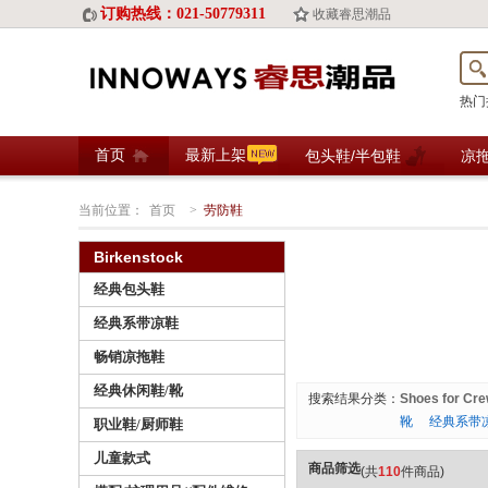
订购热线：021-50779311
收藏睿思潮品
热门
首页
最新上架
包头鞋/半包鞋
凉
当前位置：
首页
>
劳防鞋
Birkenstock
经典包头鞋
经典系带凉鞋
畅销凉拖鞋
经典休闲鞋/靴
搜索结果分类：
Shoes for Cr
靴
经典系带
职业鞋/厨师鞋
儿童款式
商品筛选
(共
110
件商品)