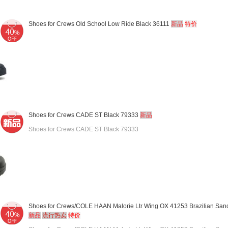
Shoes for Crews Old School Low Ride Black 36111
新品
特价
Shoes for Crews CADE ST Black 79333
新品
Shoes for Crews CADE ST Black 79333
Shoes for Crews/COLE HAAN Malorie Ltr Wing OX 41253 Brazilian San
新品
流行热卖
特价