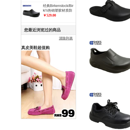
经典Birkenstock/Bir
ki's热销塑胶材质防
滑工作鞋 职业鞋 厨
￥529.00
师鞋/花园鞋/Super
Birki
您最近浏览过的商品
清除列表
真皮美鞋超值购