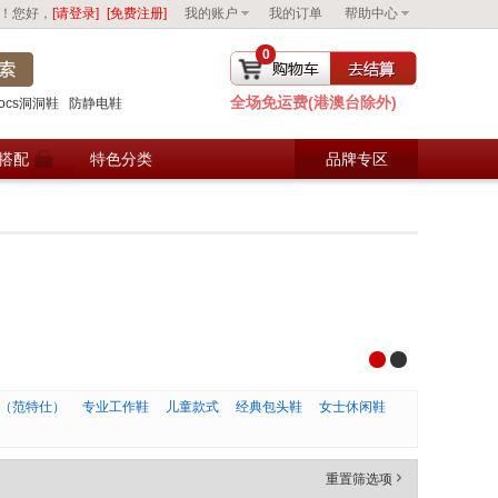
！您好，
[请登录]
[免费注册]
我的账户
我的订单
帮助中心
0
全场免运费(港澳台除外)
去购物车结算
rocs洞洞鞋
防静电鞋
搭配
特色分类
品牌专区
oes（范特仕）
专业工作鞋
儿童款式
经典包头鞋
女士休闲鞋
重置筛选项
'