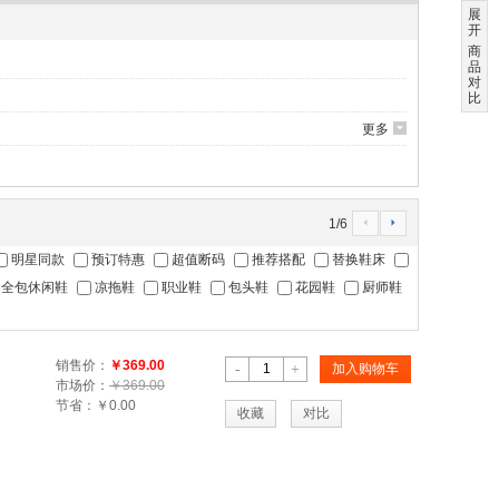
展
开
商
品
对
比
更多
6
1
/
6
4
5
明星同款
预订特惠
超值断码
推荐搭配
替换鞋床
全包休闲鞋
凉拖鞋
职业鞋
包头鞋
花园鞋
厨师鞋
销售价：
￥369.00
-
+
加入购物车
市场价：
￥369.00
节省：
￥0.00
收藏
对比