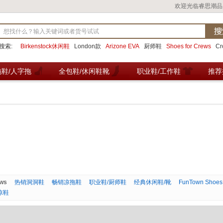
欢迎光临睿思潮品
搜索:
Birkenstock休闲鞋
London款
Arizone EVA
厨师鞋
Shoes for Crews
C
拖鞋/人字拖
全包鞋/休闲鞋靴
职业鞋/工作鞋
推荐
ews
热销洞洞鞋
畅销凉拖鞋
职业鞋/厨师鞋
经典休闲鞋/靴
FunTown Sh
凉鞋