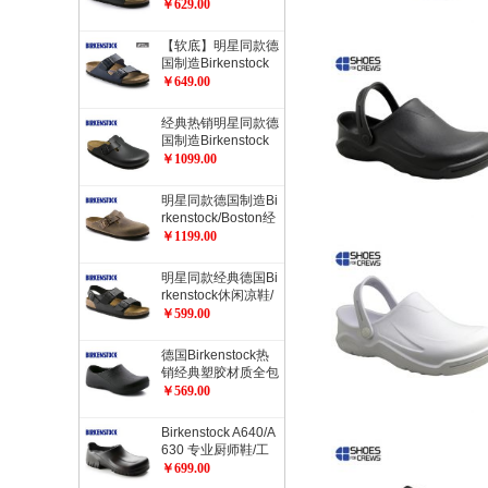
rizona健康软木拖鞋
￥629.00
经典流行色软木拖鞋
【软底】明星同款德
国制造Birkenstock
经典2扣软木拖鞋Ari
￥649.00
zona柔软鞋床加倍
舒适流行色软木拖鞋
经典热销明星同款德
国制造Birkenstock
经典Boston光滑牛
￥1099.00
皮包头鞋流行色
明星同款德国制造Bi
rkenstock/Boston经
典包头鞋/油皮/天然
￥1199.00
牛皮经典款
明星同款经典德国Bi
rkenstock休闲凉鞋/
开车凉鞋Milano系
￥599.00
踝凉鞋
德国Birkenstock热
销经典塑胶材质全包
厨师鞋工作鞋职业鞋
￥569.00
ProfiBirki
Birkenstock A640/A
630 专业厨师鞋/工
作防护鞋/职业鞋/劳
￥699.00
动保护鞋/安全鞋