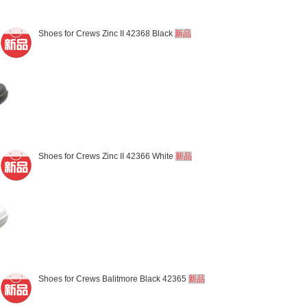
Shoes for Crews Zinc II 42368 Black
新品
Shoes for Crews Zinc II 42366 White
新品
Shoes for Crews Balitmore Black 42365
新品