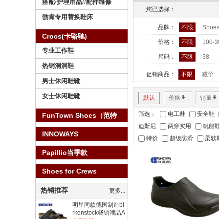
搭配/护理用品//配件维修
您已选择：
勃肯专用替换鞋床
品牌：
不限
Shoes
Crocs(卡骆驰)
价格：
不限
100-
专业工作鞋
尺码：
不限
38
热销洞洞鞋
促销商品：
不限
减价
男士休闲鞋靴
女士休闲鞋靴
默认
价格
*
销量
*
筛选：
电工鞋
安全鞋
FunTown Shoes（范特
迪斯尼
两穿实用
帆船
仕）
INNOWAYS
特价
超级防滑
柔软
Papillio当季款
Shoes for Crews
热销推荐
更多...
明星同款德国制造bi
rkenstock畅销潮品A