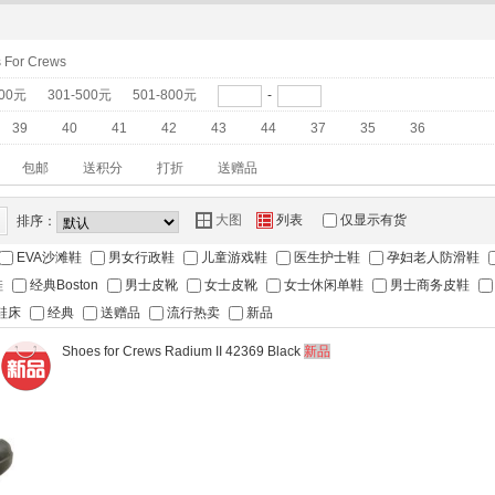
 For Crews
300元
301-500元
501-800元
-
39
40
41
42
43
44
37
35
36
包邮
送积分
打折
送赠品
Y
Z
大图
列表
仅显示有货
排序：
EVA沙滩鞋
男女行政鞋
儿童游戏鞋
医生护士鞋
孕妇老人防滑鞋
鞋
经典Boston
男士皮靴
女士皮靴
女士休闲单鞋
男士商务皮鞋
鞋床
经典
送赠品
流行热卖
新品
Shoes for Crews Radium II 42369 Black
新品