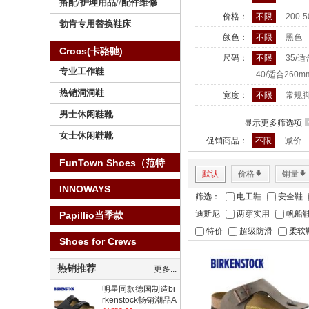
搭配/护理用品//配件维修
价格：
不限
200-
勃肯专用替换鞋床
颜色：
不限
黑色
Crocs(卡骆驰)
尺码：
不限
35/
专业工作鞋
40/适合260
热销洞洞鞋
宽度：
不限
常规脚型
男士休闲鞋靴
显示更多筛选项
女士休闲鞋靴
促销商品：
不限
减价
FunTown Shoes（范特
默认
价格
*
销量
*
仕）
INNOWAYS
筛选：
电工鞋
安全鞋
迪斯尼
两穿实用
帆船
Papillio当季款
特价
超级防滑
柔软
Shoes for Crews
热销推荐
更多...
明星同款德国制造bi
rkenstock畅销潮品A