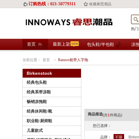
订购热线：021-50779311
收藏睿思潮品
热门
首页
最新上架
包头鞋/半包鞋
凉
当前位置：
首页
>
Ramses粗带人字拖
Birkenstock
经典包头鞋
经典系带凉鞋
畅销凉拖鞋
经典休闲鞋/靴
商品筛选
(共
1
件商品)
职业鞋/厨师鞋
您已选择：
儿童款式
品牌：
不限
Birke