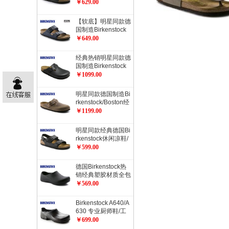
rizona健康软木拖鞋
￥629.00
经典流行色软木拖鞋
【软底】明星同款德
国制造Birkenstock
经典2扣软木拖鞋Ari
￥649.00
zona柔软鞋床加倍
舒适流行色软木拖鞋
经典热销明星同款德
国制造Birkenstock
经典Boston光滑牛
￥1099.00
皮包头鞋流行色
明星同款德国制造Bi
rkenstock/Boston经
典包头鞋/油皮/天然
￥1199.00
牛皮经典款
明星同款经典德国Bi
rkenstock休闲凉鞋/
开车凉鞋Milano系
￥599.00
踝凉鞋
德国Birkenstock热
销经典塑胶材质全包
厨师鞋工作鞋职业鞋
￥569.00
ProfiBirki
Birkenstock A640/A
630 专业厨师鞋/工
作防护鞋/职业鞋/劳
￥699.00
动保护鞋/安全鞋