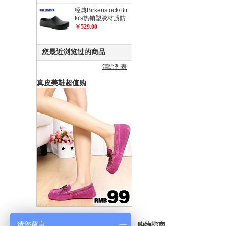
经典Birkenstock/Bir
ki's热销塑胶材质防
滑工作鞋 职业鞋 厨
￥529.00
师鞋/花园鞋/Super
Birki
您最近浏览过的商品
清除列表
真皮美鞋超值购
请您留言
新手上路
购物指南