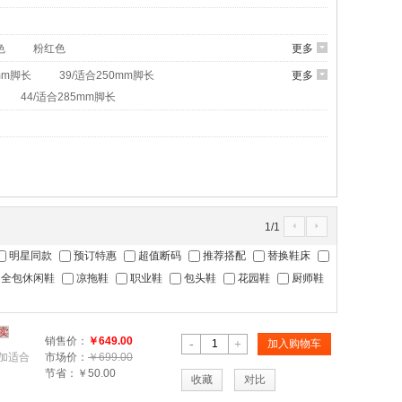
色
粉红色
更多
6
mm脚长
39/适合250mm脚长
更多
6
44/适合285mm脚长
1
/
1
4
5
明星同款
预订特惠
超值断码
推荐搭配
替换鞋床
全包休闲鞋
凉拖鞋
职业鞋
包头鞋
花园鞋
厨师鞋
卖
销售价：
￥649.00
-
+
加入购物车
更加适合
市场价：
￥699.00
节省：
￥50.00
收藏
对比