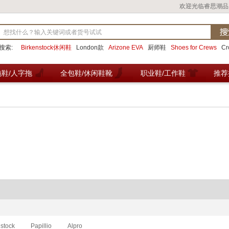
欢迎光临睿思潮品
搜索:
Birkenstock休闲鞋
London款
Arizone EVA
厨师鞋
Shoes for Crews
C
拖鞋/人字拖
全包鞋/休闲鞋靴
职业鞋/工作鞋
推荐
nstock
Papillio
Alpro