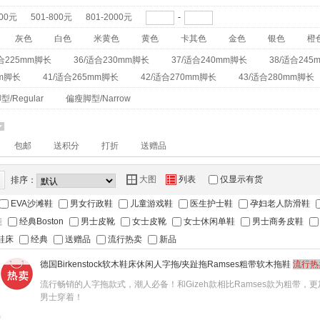
500元
501-800元
801-2000元
-
灰色
白色
米黄色
黄色
卡其色
金色
银色
橙
适合225mm脚长
36/适合230mm脚长
37/适合240mm脚长
38/适合245
mm脚长
41/适合265mm脚长
42/适合270mm脚长
43/适合280mm脚长
/Regular
偏瘦脚型/Narrow
6
包邮
送积分
打折
送赠品
Y
Z
大图
列表
仅显示有货
排序：
EVA沙滩鞋
男女行政鞋
儿童游戏鞋
医生护士鞋
孕妇老人防滑鞋
鞋
经典Boston
男士皮靴
女士皮靴
女士休闲单鞋
男士商务皮鞋
鞋床
经典
送赠品
流行热卖
新品
德国Birkenstock软木鞋床休闲人字拖/夹趾拖Ramses粗带软木拖鞋
流行热
流行畅销的人字拖款式，潮人必备！和Gizeh款相比Ramses款为粗带，
男士穿着！