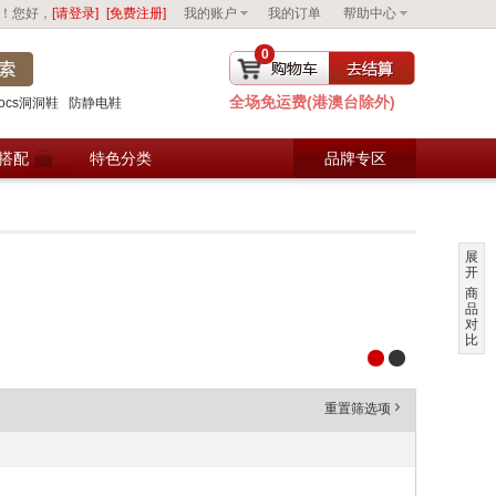
！您好，
[请登录]
[免费注册]
我的账户
我的订单
帮助中心
0
全场免运费(港澳台除外)
去购物车结算
rocs洞洞鞋
防静电鞋
搭配
特色分类
品牌专区
展
开
商
品
对
比
重置筛选项
'