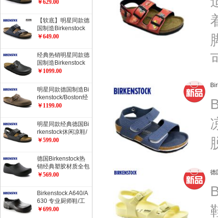
rizona健康软木拖鞋
￥629.00
经典流行色软木拖鞋
【软底】明星同款德
国制造Birkenstock
经典2扣软木拖鞋Ari
￥649.00
zona柔软鞋床加倍
舒适流行色软木拖鞋
经典热销明星同款德
国制造Birkenstock
经典Boston光滑牛
￥1099.00
皮包头鞋流行色
B
明星同款德国制造Bi
rkenstock/Boston经
典包头鞋/油皮/天然
￥1199.00
牛皮经典款
明星同款经典德国Bi
rkenstock休闲凉鞋/
开车凉鞋Milano系
￥599.00
踝凉鞋
德国Birkenstock热
销经典塑胶材质全包
德
厨师鞋工作鞋职业鞋
￥569.00
ProfiBirki
Birkenstock A640/A
630 专业厨师鞋/工
作防护鞋/职业鞋/劳
￥699.00
动保护鞋/安全鞋