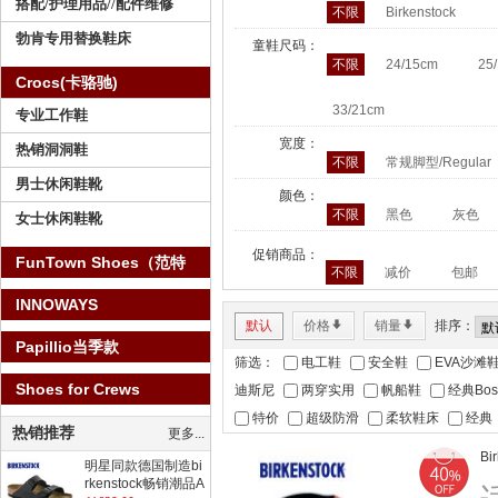
搭配/护理用品//配件维修
不限
Birkenstock
勃肯专用替换鞋床
童鞋尺码：
不限
24/15cm
25
Crocs(卡骆驰)
33/21cm
专业工作鞋
宽度：
热销洞洞鞋
不限
常规脚型/Regular
男士休闲鞋靴
颜色：
不限
黑色
灰色
女士休闲鞋靴
促销商品：
FunTown Shoes（范特
不限
减价
包邮
仕）
INNOWAYS
默认
价格
*
销量
*
排序：
Papillio当季款
筛选：
电工鞋
安全鞋
EVA沙滩
Shoes for Crews
迪斯尼
两穿实用
帆船鞋
经典Bos
特价
超级防滑
柔软鞋床
经典
热销推荐
更多...
B
明星同款德国制造bi
rkenstock畅销潮品A