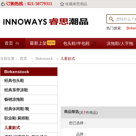
订购热线：021-50779311
收藏睿思潮品
热门搜索:
Birk
首页
最新上架
包头鞋/半包鞋
凉拖鞋/人字拖
当前位置：
首页
>
Birkenstock
»
儿童款式
Birkenstock
经典包头鞋
经典系带凉鞋
畅销凉拖鞋
经典休闲鞋/靴
商品筛选
(共
7
件商品)
职业鞋/厨师鞋
您已选择：
儿童款式
品牌：