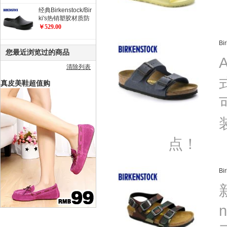
经典Birkenstock/Bir
ki's热销塑胶材质防
滑工作鞋 职业鞋 厨
￥529.00
师鞋/花园鞋/Super
Birki
B
您最近浏览过的商品
清除列表
真皮美鞋超值购
点！
Bi