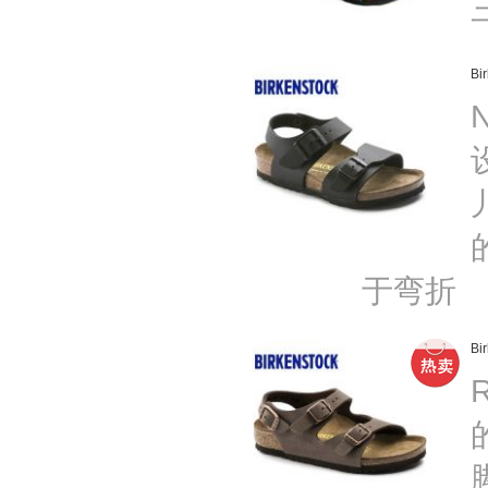
B
于弯折
B