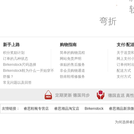
弯折
新手上路
购物指南
支付/配
积分奖励计划
简单的购物流程
关于送货
订单的几种状态
网站免责声明
网上支付
Birkenstock尺码选择
体贴的售后服务
订单何时
Birkenstock鞋为什么一开始穿不
非会员购物通道
配送方式
舒服？
勃肯鞋维修服务
支付方式
常见问题以及回答
友情链接：
睿思鞋靴专营店
睿思潮品淘宝店
Birkenstock
睿思潮品新浪微
为何选择睿