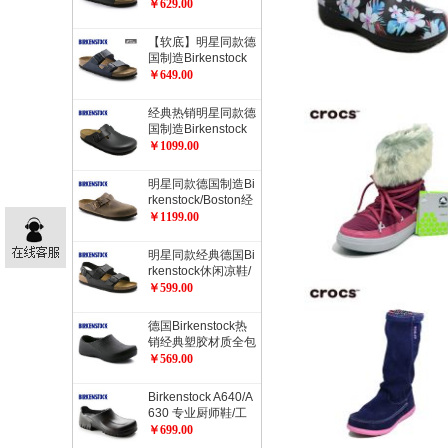
rizona健康软木拖鞋
￥629.00
经典流行色软木拖鞋
【软底】明星同款德
国制造Birkenstock
经典2扣软木拖鞋Ari
￥649.00
zona柔软鞋床加倍
舒适流行色软木拖鞋
经典热销明星同款德
国制造Birkenstock
经典Boston光滑牛
￥1099.00
皮包头鞋流行色
明星同款德国制造Bi
rkenstock/Boston经
典包头鞋/油皮/天然
￥1199.00
牛皮经典款
明星同款经典德国Bi
rkenstock休闲凉鞋/
开车凉鞋Milano系
￥599.00
踝凉鞋
德国Birkenstock热
销经典塑胶材质全包
厨师鞋工作鞋职业鞋
￥569.00
ProfiBirki
Birkenstock A640/A
630 专业厨师鞋/工
作防护鞋/职业鞋/劳
￥699.00
动保护鞋/安全鞋