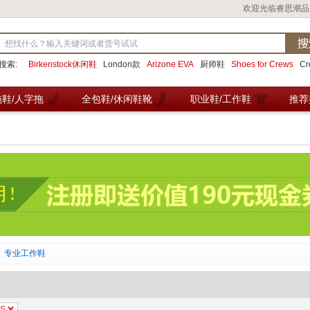
欢迎光临睿思潮品
搜索:
Birkenstock休闲鞋
London款
Arizone EVA
厨师鞋
Shoes for Crews
C
拖鞋/人字拖
全包鞋/休闲鞋靴
职业鞋/工作鞋
推荐
专业工作鞋
S
×