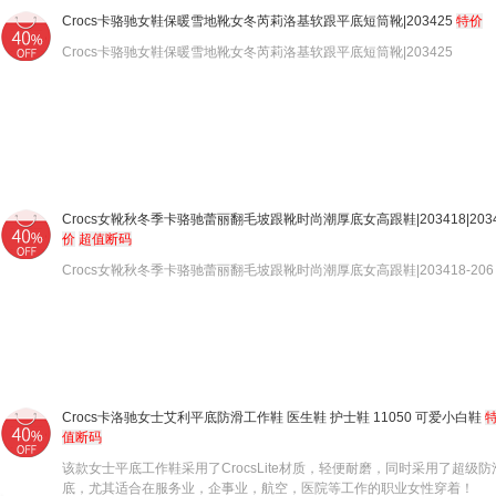
Crocs卡骆驰女鞋保暖雪地靴女冬芮莉洛基软跟平底短筒靴|203425
特价
Crocs卡骆驰女鞋保暖雪地靴女冬芮莉洛基软跟平底短筒靴|203425
Crocs女靴秋冬季卡骆驰蕾丽翻毛坡跟靴时尚潮厚底女高跟鞋|203418|2034
价
超值断码
Crocs女靴秋冬季卡骆驰蕾丽翻毛坡跟靴时尚潮厚底女高跟鞋|203418-206
Crocs卡洛驰女士艾利平底防滑工作鞋 医生鞋 护士鞋 11050 可爱小白鞋
值断码
该款女士平底工作鞋采用了CrocsLite材质，轻便耐磨，同时采用了超级防
底，尤其适合在服务业，企事业，航空，医院等工作的职业女性穿着！