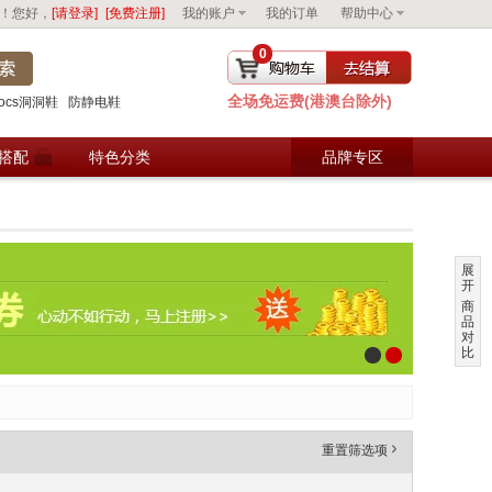
！您好，
[请登录]
[免费注册]
我的账户
我的订单
帮助中心
0
全场免运费(港澳台除外)
去购物车结算
rocs洞洞鞋
防静电鞋
搭配
特色分类
品牌专区
展
开
商
品
对
比
重置筛选项
'