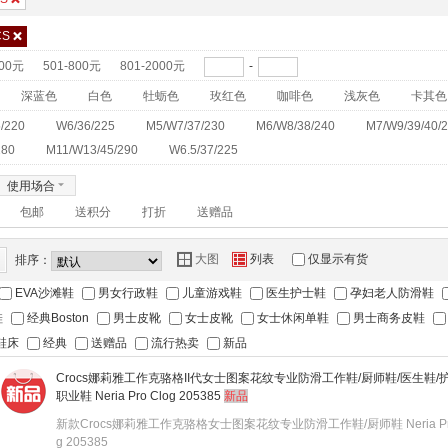
CS
×
500元
501-800元
801-2000元
-
深蓝色
白色
牡蛎色
玫红色
咖啡色
浅灰色
卡其色
/220
W6/36/225
M5/W7/37/230
M6/W8/38/240
M7/W9/39/40/
280
M11/W13/45/290
W6.5/37/225
使用场合
6
包邮
送积分
打折
送赠品
Y
Z
大图
列表
仅显示有货
排序：
EVA沙滩鞋
男女行政鞋
儿童游戏鞋
医生护士鞋
孕妇老人防滑鞋
鞋
经典Boston
男士皮靴
女士皮靴
女士休闲单鞋
男士商务皮鞋
鞋床
经典
送赠品
流行热卖
新品
Crocs娜莉雅工作克骆格II代女士图案花纹专业防滑工作鞋/厨师鞋/医生鞋/护
职业鞋 Neria Pro Clog 205385
新品
新款Crocs娜莉雅工作克骆格女士图案花纹专业防滑工作鞋/厨师鞋 Neria Pro
g 205385