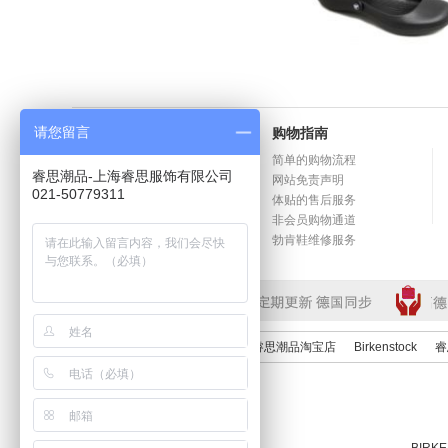
请您留言
新手上路
购物指南
积分奖励计划
简单的购物流程
睿思潮品-上海睿思服饰有限公司
订单的几种状态
网站免责声明
021-50779311
Birkenstock尺码选择
体贴的售后服务
Birkenstock鞋为什么一开始穿不
非会员购物通道
舒服？
勃肯鞋维修服务
常见问题以及回答
友情链接：
睿思鞋靴专营店
睿思潮品淘宝店
Birkenstock
睿
BIRKEN