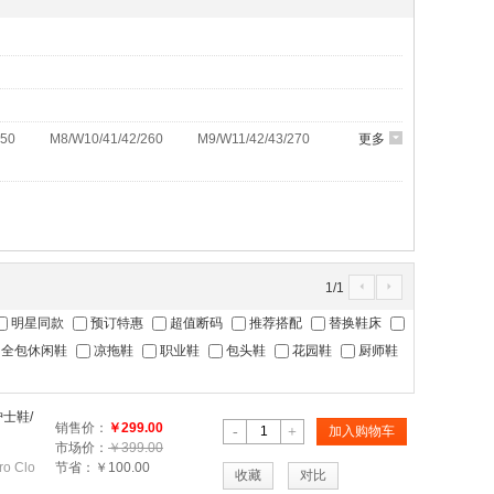
250
M8/W10/41/42/260
M9/W11/42/43/270
更多
6
1
/
1
4
5
明星同款
预订特惠
超值断码
推荐搭配
替换鞋床
全包休闲鞋
凉拖鞋
职业鞋
包头鞋
花园鞋
厨师鞋
士鞋/
销售价：
￥299.00
-
+
加入购物车
市场价：
￥399.00
 Clo
节省：
￥100.00
收藏
对比