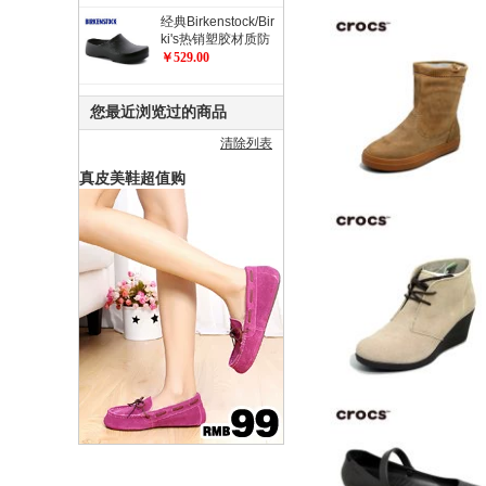
经典Birkenstock/Bir
ki's热销塑胶材质防
滑工作鞋 职业鞋 厨
￥529.00
师鞋/花园鞋/Super
Birki
您最近浏览过的商品
清除列表
真皮美鞋超值购