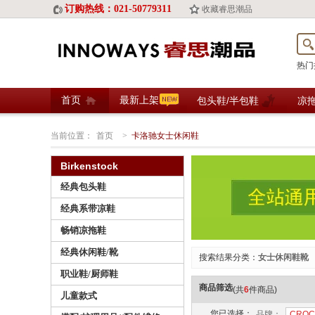
订购热线：021-50779311
收藏睿思潮品
热门
首页
最新上架
包头鞋/半包鞋
凉
当前位置：
首页
>
卡洛驰女士休闲鞋
Birkenstock
经典包头鞋
经典系带凉鞋
畅销凉拖鞋
经典休闲鞋/靴
搜索结果分类：
女士休闲鞋靴
职业鞋/厨师鞋
商品筛选
(共
6
件商品)
儿童款式
您已选择：
品牌：
CROC