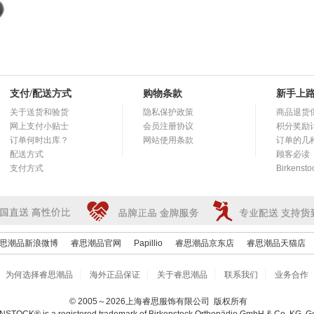
支付/配送方式
购物条款
新手上
关于送货和验货
隐私保护政策
商品退货
网上支付小贴士
会员注册协议
积分奖励
订单何时出库？
网站使用条款
订单的几
配送方式
顾客必读
支付方式
Birkens
思潮品新浪微博
睿思潮品官网
Papillio
睿思潮品京东店
睿思潮品天猫店
为何选择睿思潮品
海外正品保证
关于睿思潮品
联系我们
业务合作
© 2005～2026上海睿思服饰有限公司 版权所有
STOCK® is a registered trademark of Birkenstock Orthopädie GmbH & Co. KG, 