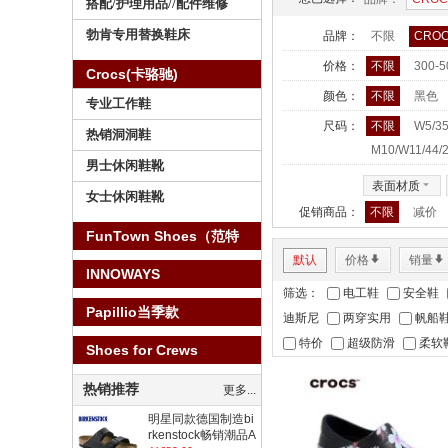
搭配/护理用品//配件维修
勃肯专用替换鞋床
品牌：
不限
CRO
价格：
不限
300-
Crocs(卡骆驰)
颜色：
不限
黑色
专业工作鞋
尺码：
不限
W5/35
热销洞洞鞋
M10/W11/44/
男士休闲鞋靴
表面材质
6
女士休闲鞋靴
促销商品：
不限
减价
FunTown Shoes（范特
默认
价格
*
销量
*
仕）
INNOWAYS
筛选：
电工鞋
安全鞋
Papillio当季款
迪斯尼
两穿实用
帆船
特价
超级防滑
柔软
Shoes for Crews
热销推荐
更多...
明星同款德国制造bi
rkenstock畅销潮品A